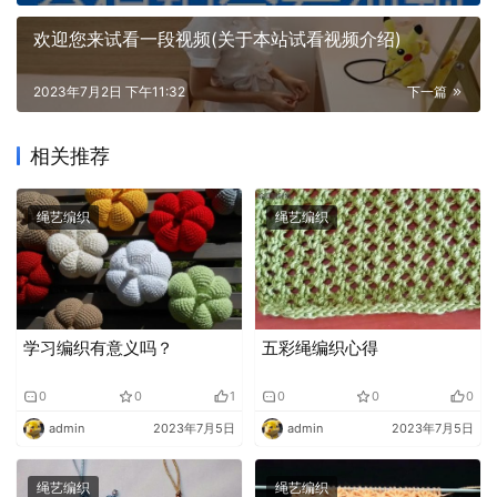
欢迎您来试看一段视频(关于本站试看视频介绍)
2023年7月2日 下午11:32
下一篇
相关推荐
绳艺编织
绳艺编织
学习编织有意义吗？
五彩绳编织心得
0
0
1
0
0
0
admin
2023年7月5日
admin
2023年7月5日
绳艺编织
绳艺编织