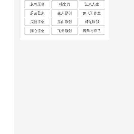
灰鸟原创
绳之韵
艺束人生
蔚蓝艺束
象人原创
象人工作室
贝特原创
路由原创
逍遥原创
随心原创
飞天原创
鹿角与猫爪