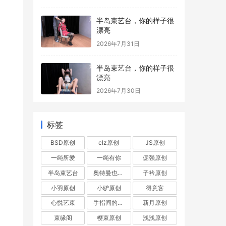
半岛束艺台，你的样子很
漂亮
2026年7月31日
半岛束艺台，你的样子很
漂亮
2026年7月30日
标签
BSD原创
clz原创
JS原创
一绳所爱
一绳有你
倔强原创
半岛束艺台
奥特曼也很酷
子衿原创
小羽原创
小驴原创
得意客
心悦艺束
手指间的旋律
新月原创
束缘阁
樱束原创
浅浅原创