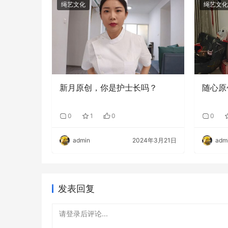
绳艺文化
绳艺文化
新月原创，你是护士长吗？
随心原
0
1
0
0
admin
2024年3月21日
adm
发表回复
请登录后评论...